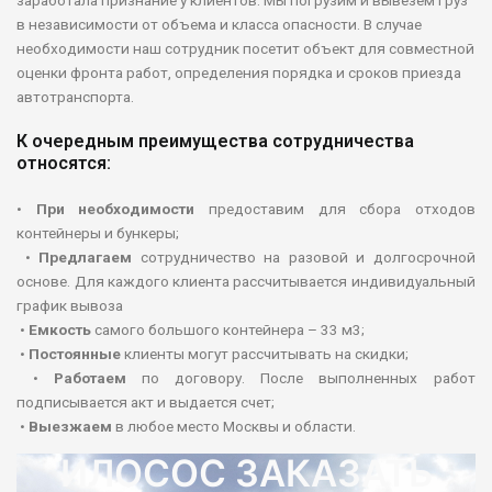
заработала признание у клиентов. Мы погрузим и вывезем груз
в независимости от объема и класса опасности. В случае
необходимости наш сотрудник посетит объект для совместной
оценки фронта работ, определения порядка и сроков приезда
автотранспорта.
К очередным преимущества сотрудничества
относятся:
•
При необходимости
предоставим для сбора отходов
контейнеры и бункеры;
•
Предлагаем
сотрудничество на разовой и долгосрочной
основе. Для каждого клиента рассчитывается индивидуальный
график вывоза
•
Емкость
самого большого контейнера – 33 м3;
•
Постоянные
клиенты могут рассчитывать на скидки;
•
Работаем
по договору. После выполненных работ
подписывается акт и выдается счет;
•
Выезжаем
в любое место Москвы и области.
ИЛОСОС ЗАКАЗАТЬ