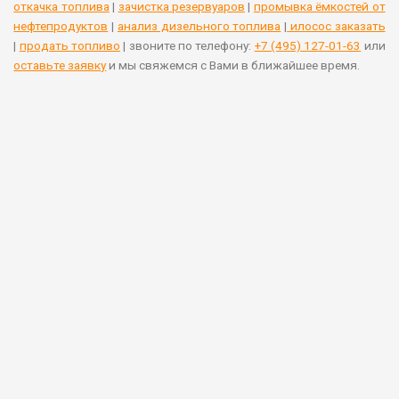
откачка топлива
|
зачистка резервуаров
|
промывка ёмкостей от
нефтепродуктов
|
анализ дизельного топлива
|
илосос заказать
|
продать топливо
| звоните по телефону:
+7 (495) 127-01-63
или
оставьте заявку
и мы свяжемся с Вами в ближайшее время.