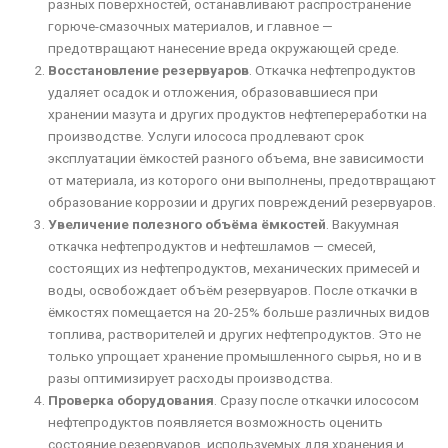
разных поверхностей, останавливают распространение
горюче-смазочных материалов, и главное —
предотвращают нанесение вреда окружающей среде.
Восстановление резервуаров
. Откачка нефтепродуктов
удаляет осадок и отложения, образовавшиеся при
хранении мазута и других продуктов нефтепереработки на
производстве. Услуги илососа продлевают срок
эксплуатации ёмкостей разного объема, вне зависимости
от материала, из которого они выполнены, предотвращают
образование коррозии и других повреждений резервуаров.
Увеличение полезного объёма ёмкостей
. Вакуумная
откачка нефтепродуктов и нефтешламов — смесей,
состоящих из нефтепродуктов, механических примесей и
воды, освобождает объём резервуаров. После откачки в
ёмкостях помещается на 20-25% больше различных видов
топлива, растворителей и других нефтепродуктов. Это не
только упрощает хранение промышленного сырья, но и в
разы оптимизирует расходы производства.
Проверка оборудования
. Сразу после откачки илососом
нефтепродуктов появляется возможность оценить
состояние резервуаров, используемых для хранения и